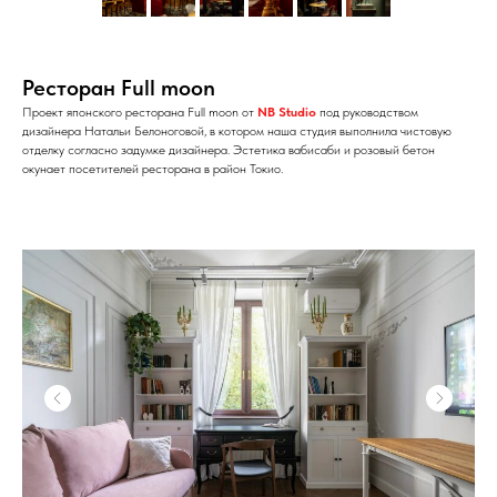
Ресторан Full moon
Проект японского ресторана Full moon от
NB Studio
под руководством
дизайнера Натальи Белоноговой, в котором наша студия выполнила чистовую
отделку согласно задумке дизайнера. Эстетика вабисаби и розовый бетон
окунает посетителей ресторана в район Токио.