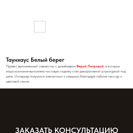
Таунхаус Белый берег
Проект, выполненный совместно с дизайнером
Верой Петровой
,
в котором
наша компания выполняла чистовую отделку стен декоративной штукатуркой под
шелк. Интерьер получился элегантным и изящным благодаря глубине текстур и
цветовой гамме.
ЗАКАЗАТЬ КОНСУЛЬТАЦИЮ