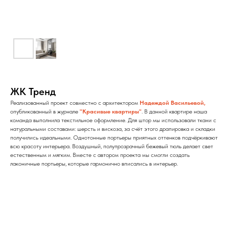
ЖК Тренд
Реализованный проект совместно с архитектором
Надеждой Васильевой
,
опубликованный в журнале
"Красивые квартиры"
.
В данной квартире наша
команда выполнила текстильное оформление. Для штор мы использовали ткани с
натуральными составами: шерсть и вискоза, за счёт этого драпировка и складки
получились идеальными. Однотонные портьеры приятных оттенков подчёркивают
всю красоту интерьера. Воздушный, полупрозрачный бежевый тюль делает свет
естественным и мягким. Вместе с автором проекта мы смогли создать
лаконичные портьеры, которые гармонично вписались в интерьер.