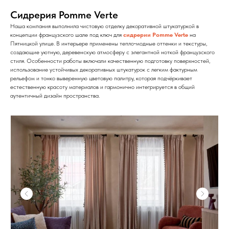
Сидрерия Pomme Verte
Наша компания выполнила чистовую отделку декоративной штукатуркой в
концепции французского шале под ключ для
сидрерии Pomme Verte
на
Пятницкой улице. В интерьере применены тепло‑модные оттенки и текстуры,
создающие уютную, деревенскую атмосферу с элегантной ноткой французского
стиля. Особенности работы включали качественную подготовку поверхностей,
использование устойчивых декоративных штукатурок с легким фактурным
рельефом и тонко выверенную цветовую палитру, которая подчёркивает
естественную красоту материалов и гармонично интегрируется в общий
аутентичный дизайн пространства.