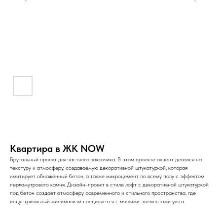
Квартира в ЖК NOW
Брутальный проект для частного заказчика. В этом проекте акцент делался на
текстуру и атмосферу, создаваемую декоративной штукатуркой, которая
имитирует обнажённый бетон, а также микроцемент по всему полу с эффектом
перламутрового камня. Дизайн-проект в стиле лофт с декоративной штукатуркой
под бетон создает атмосферу современного и стильного пространства, где
индустриальный минимализм соединяется с мягкими элементами уюта.