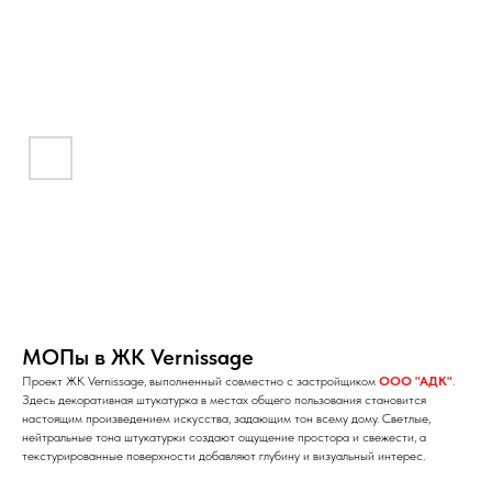
МОПы в ЖК Vernissage
Проект ЖК Vernissage, выполненный совместно с застройщиком
ООО "АДК"
.
Здесь декоративная штукатурка в местах общего пользования становится
настоящим произведением искусства, задающим тон всему дому. Светлые,
нейтральные тона штукатурки создают ощущение простора и свежести, а
текстурированные поверхности добавляют глубину и визуальный интерес.