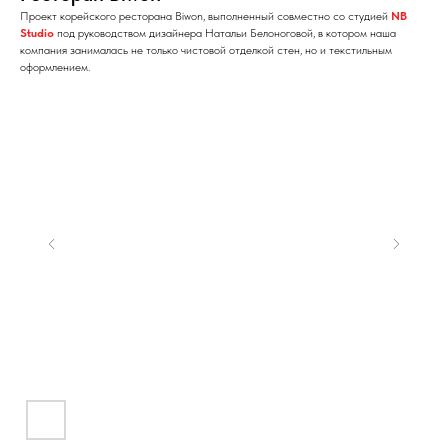
Проект корейского ресторана Biwon, выполненный совместно со студией
NB
Studio
под руководством дизайнера Натальи Белоноговой, в котором наша
компания занималась не только чистовой отделкой стен, но и текстильным
оформлением.