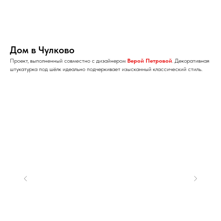
Дом в Чулково
Проект, выполненный совместно с дизайнером
Верой Петровой
. Декоративная
штукатурка под шёлк идеально подчеркивает изысканный классический стиль.