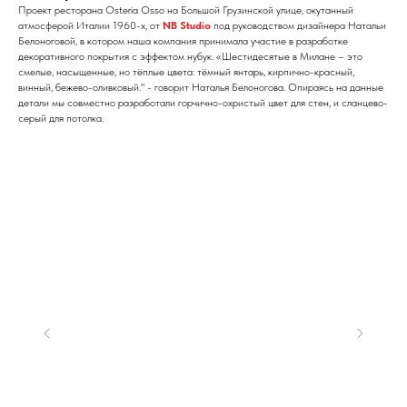
Проект ресторана Osteria Osso на Большой Грузинской улице, окутанный
атмосферой Италии 1960-х, от
NB Studio
под руководством дизайнера Натальи
Белоноговой, в котором наша компания принимала участие в разработке
декоративного покрытия с эффектом нубук. «Шестидесятые в Милане – это
смелые, насыщенные, но тёплые цвета: тёмный янтарь, кирпично-красный,
винный, бежево-оливковый." - говорит Наталья Белоногова. Опираясь на данные
детали мы совместно разработали горчично-охристый цвет для стен, и сланцево-
серый для потолка.