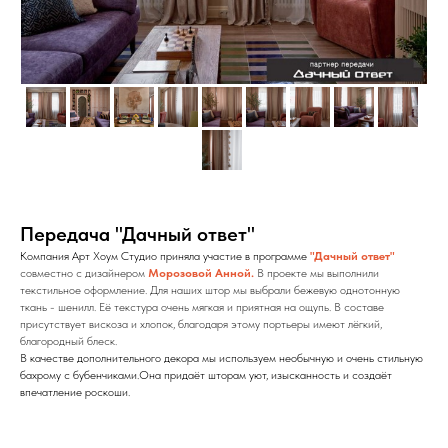
Передача "Дачный ответ"
Компания Арт Хоум Студио приняла участие в программе
"Дачный ответ"
совместно с дизайнером
Морозовой Анной
.
В проекте мы выполнили
текстильное оформление.
Для наших штор мы выбрали бежевую однотонную
ткань - шенилл. Её текстура очень мягкая и приятная на ощупь. В составе
присутствует вискоза и хлопок, благодаря этому портьеры имеют лёгкий,
благородный блеск.
В качестве дополнительного декора мы используем необычную и очень стильную
бахрому с бубенчиками.Она придаёт шторам уют, изысканность и создаёт
впечатление роскоши.