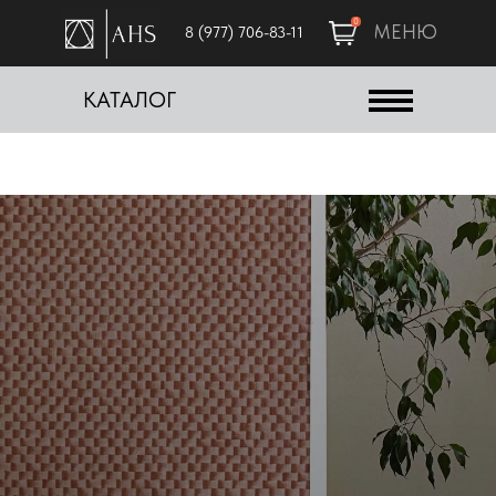
0
МЕНЮ
8 (977) 706-83-11
КАТАЛОГ
ART HOME STUDIO
Студия декоративных отделочных
материалов и текстильного оформления для